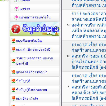
ตำบลห้วยทรายเห
กองช่าง
ร่าง ประกวดราคา
หน่วยตรวจสอบภายใน
ลาดยางแอสฟัลท์ต
องค์การบริหารส
5
เหนือ-หนองกง หมู่
ตำบลห้วยทรายเห
แผนพัฒนาท้องถิ่น
ประกาศ เรื่อง ป
แผนดำเนินงานประจำปี
ก่อสร้างถนนลาดย
คอนกรีต ซอยลุ่มป่
6
รายงานผลการดำเนินงาน
บ้านไร่ดินทอง ด้
ประจำปี
อิเล็กทรอนิกส์ (e-
ยุทธศาสตร์การพัฒนา
ประกาศ เรื่อง ป
ก่อสร้างถนนลาดย
ข้อบัญญัติ
คอนกรีต ซอยพันธ์ว
7
ข้อบัญญัติงบประมาณ
หลวง ด้วยวิธีปร
อิเล็กทรอนิกส์ (e-
แผนอัตรากำลัง