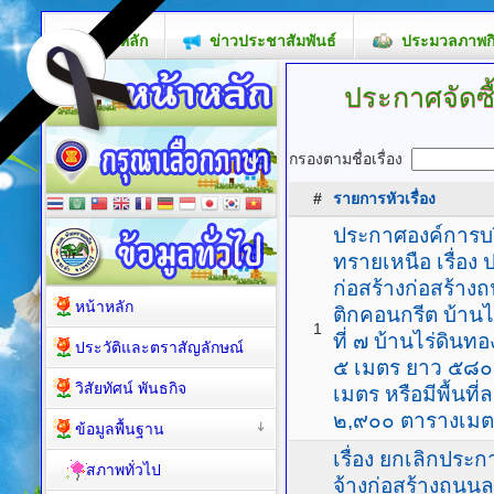
หน้าหลัก
ข่าวประชาสัมพันธ์
ประมวลภาพก
ประกาศจัดซื
กรองตามชื่อเรื่อง
#
รายการหัวเรื่อง
ประกาศองค์การบ
ทรายเหนือ เรื่อง
ก่อสร้างก่อสร้า
หน้าหลัก
ติกคอนกรีต บ้านไ
1
ที่ ๗ บ้านไร่ดิน
ประวัติและตราสัญลักษณ์
๕ เมตร ยาว ๕๘๐
วิสัยทัศน์ พันธกิจ
เมตร หรือมีพื้นที
๒,๙๐๐ ตารางเมตร
ข้อมูลพื้นฐาน
เรื่อง ยกเลิกปร
สภาพทั่วไป
จ้างก่อสร้างถนน