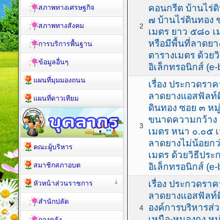
คอนกรีต บ้านไร่ดิ
สภาพทางเศรษฐกิจ
๗ บ้านไร่ดินทอง
สภาพทางสังคม
2
เมตร ยาว ๕๘๐ เ
หรือมีพื้นที่ลาดย
การบริการพื้นฐาน
ตารางเมตร ด้วยว
ข้อมูลอื่นๆ
อิเล็กทรอนิกส์ (e-
แผนที่มุมมองถนน
เรื่อง ประกวดราค
ลาดยางแอสฟัลท์ต
แผนที่ดาวเทียม
ดินทอง ซอย ๓ หมู่
ขนาดความกว้าง 
3
เมตร หนา ๐.๐๕ เมต
ลาดยางไม่น้อยกว
คณะผู้บริหาร
เมตร ด้วยวิธีปร
สมาชิกสภาอบต
อิเล็กทรอนิกส์ (e-
เรื่อง ประกวดราค
หัวหน้าส่วนราชการ
ลาดยางแอสฟัลท์ต
สำนักปลัด
องค์การบริหารส
4
เหนือ-หนองกง หมู่
กองคลัง