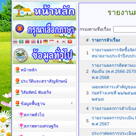
รายงาน
กรองตามชื่อเรื่อง
#
รายการหัวเรื่อง
รายงานผลการจัดซื้อจัด
1
หน่วยงานประจำปีงบปร
รายงานผลการติดตามแ
หน้าหลัก
2
ท้องถิ่น (พ.ศ.2566-25
พ.ศ.2568
ประวัติและตราสัญลักษณ์
เผยแพร่สาระสำคัญของ
วิสัยทัศน์ พันธกิจ
3
ก่อสร้างเลขที่ ๒๖/๒๕๖๘
๒๕๖๘
ข้อมูลพื้นฐาน
4
รายงานผลกการดำเนินง
สภาพทั่วไป
รายงานผลการประเมิน 
5
พ.ศ.2567
สภาพทางเศรษฐกิจ
ประกาศผลการประเมิน