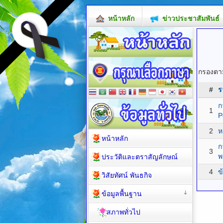
หน้าหลัก
ข่าวประชาสัมพันธ์
กรองตาม
#
ร
ก
1
P
2
ห
หน้าหลัก
ก
3
พ
ประวัติและตราสัญลักษณ์
4
ข
วิสัยทัศน์ พันธกิจ
ข้อมูลพื้นฐาน
สภาพทั่วไป